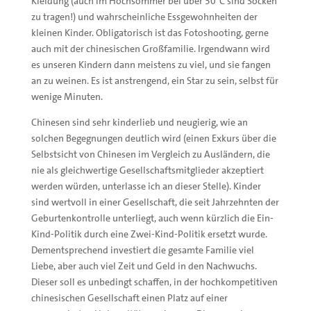
Kleidung (auch im Hochsommer bei über 30°C sind Socken
zu tragen!) und wahrscheinliche Essgewohnheiten der
kleinen Kinder. Obligatorisch ist das Fotoshooting, gerne
auch mit der chinesischen Großfamilie. Irgendwann wird
es unseren Kindern dann meistens zu viel, und sie fangen
an zu weinen. Es ist anstrengend, ein Star zu sein, selbst für
wenige Minuten.
Chinesen sind sehr kinderlieb und neugierig, wie an
solchen Begegnungen deutlich wird (einen Exkurs über die
Selbstsicht von Chinesen im Vergleich zu Ausländern, die
nie als gleichwertige Gesellschaftsmitglieder akzeptiert
werden würden, unterlasse ich an dieser Stelle). Kinder
sind wertvoll in einer Gesellschaft, die seit Jahrzehnten der
Geburtenkontrolle unterliegt, auch wenn kürzlich die Ein-
Kind-Politik durch eine Zwei-Kind-Politik ersetzt wurde.
Dementsprechend investiert die gesamte Familie viel
Liebe, aber auch viel Zeit und Geld in den Nachwuchs.
Dieser soll es unbedingt schaffen, in der hochkompetitiven
chinesischen Gesellschaft einen Platz auf einer