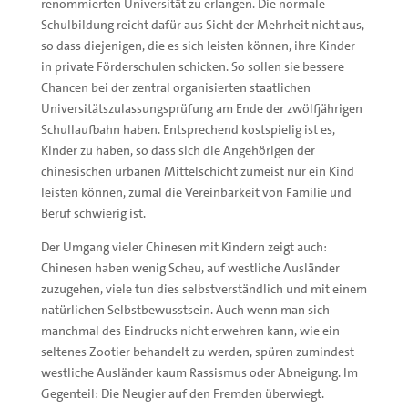
renommierten Universität zu erlangen. Die normale
Schulbildung reicht dafür aus Sicht der Mehrheit nicht aus,
so dass diejenigen, die es sich leisten können, ihre Kinder
in private Förderschulen schicken. So sollen sie bessere
Chancen bei der zentral organisierten staatlichen
Universitätszulassungsprüfung am Ende der zwölfjährigen
Schullaufbahn haben. Entsprechend kostspielig ist es,
Kinder zu haben, so dass sich die Angehörigen der
chinesischen urbanen Mittelschicht zumeist nur ein Kind
leisten können, zumal die Vereinbarkeit von Familie und
Beruf schwierig ist.
Der Umgang vieler Chinesen mit Kindern zeigt auch:
Chinesen haben wenig Scheu, auf westliche Ausländer
zuzugehen, viele tun dies selbstverständlich und mit einem
natürlichen Selbstbewusstsein. Auch wenn man sich
manchmal des Eindrucks nicht erwehren kann, wie ein
seltenes Zootier behandelt zu werden, spüren zumindest
westliche Ausländer kaum Rassismus oder Abneigung. Im
Gegenteil: Die Neugier auf den Fremden überwiegt.